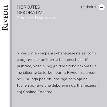
MBROJTËS
rrëshqitni
DEKORATIV
Produkte Dekorative
Rivedil, një kompani udhëheqëse ne sektorin
e bojrave për ambiente të brendshme, të
jashtme, veshje, ngjyra dhe Stuko dekorative
me cilësi të lartë, kompania Rivedil ka lindur
në 1980 nga pasioni dhe nga përvoja në
fushën bojrave dhe dekoreve nga themeluesi i
saj Cosimo Codardo.