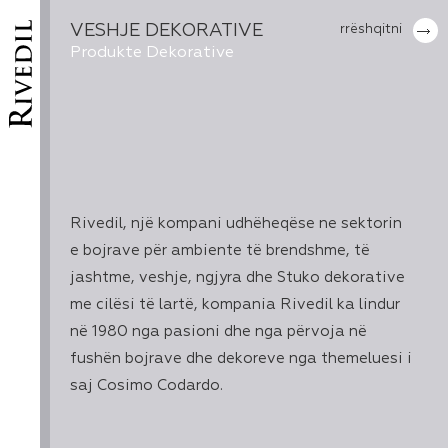
VESHJE DEKORATIVE
rrëshqitni
Produkte Dekorative
Rivedil, një kompani udhëheqëse ne sektorin
e bojrave për ambiente të brendshme, të
jashtme, veshje, ngjyra dhe Stuko dekorative
me cilësi të lartë, kompania Rivedil ka lindur
në 1980 nga pasioni dhe nga përvoja në
fushën bojrave dhe dekoreve nga themeluesi i
saj Cosimo Codardo.